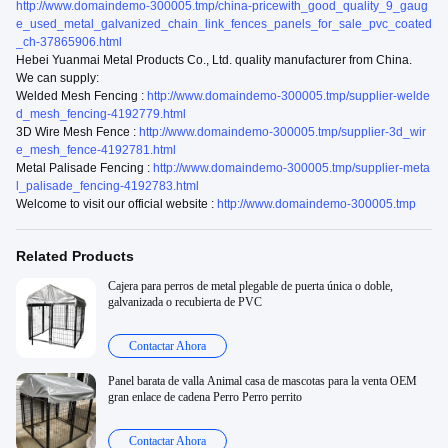
http://www.domaindemo-300005.tmp/china-pricewith_good_quality_9_gaug
e_used_metal_galvanized_chain_link_fences_panels_for_sale_pvc_coated
_ch-37865906.html
Hebei Yuanmai Metal Products Co., Ltd. quality manufacturer from China.
We can supply:
Welded Mesh Fencing :
http://www.domaindemo-300005.tmp/supplier-welde
d_mesh_fencing-4192779.html
3D Wire Mesh Fence :
http://www.domaindemo-300005.tmp/supplier-3d_wir
e_mesh_fence-4192781.html
Metal Palisade Fencing :
http://www.domaindemo-300005.tmp/supplier-meta
l_palisade_fencing-4192783.html
Welcome to visit our official website :
http://www.domaindemo-300005.tmp
Related Products
Cajera para perros de metal plegable de puerta única o doble,
galvanizada o recubierta de PVC
Contactar Ahora
Panel barata de valla Animal casa de mascotas para la venta OEM
gran enlace de cadena Perro Perro perrito
Contactar Ahora