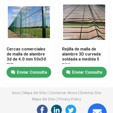
Cercado de la palizada del metal
Cercado de malla 358
Cercado de la seguridad aeroportuaria
Cercas comerciales
Rejilla de malla de
de malla de alambre
alambre 3D curvada
3d de 4.0 mm 50x50
soldada a medida 5
cerca temporal
mm
pies
Enviar Consulta
Enviar Consulta
Barreras del control de multitudes
Alambrada Mesh Fencing
Inicio
Mapa del Sitio
Contactar Ahora
Desktop Site
Mapa del Sitio
Privacy Policy
Malla metálica ampliada