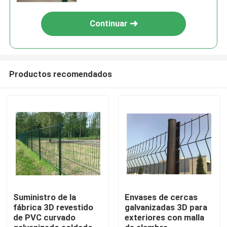
Continuar
Productos recomendados
Inicio
Productos
Suministro de la
Envases de cercas
fábrica 3D revestido
galvanizadas 3D para
de PVC curvado
exteriores con malla
Videos