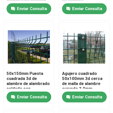
galvanizado soldado
de alambre
malla de alambre
Enviar Consulta
Enviar Consulta
privacidad Jardín
Sobre nosotros
panel de cerca de
flexión para la venta
Visita a la fábrica
Control de Calidad
Contacto
50x150mm Puesta
Agujero cuadrado
Solicitar una cotización
cuadrada 3d de
50x100mm 3d cerca
alambre de alambrado
de malla de alambre
soldado con
curvado 3.0mm
recubrimiento en
cercado de la malla soldada con autógena
Enviar Consulta
Enviar Consulta
polvo
3D alambre Mesh Fence